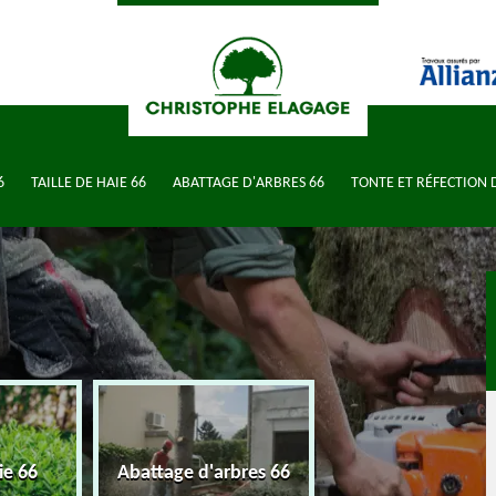
6
TAILLE DE HAIE 66
ABATTAGE D'ARBRES 66
TONTE ET RÉFECTION 
Tonte et réfectio
ie 66
Abattage d'arbres 66
pelouse 66