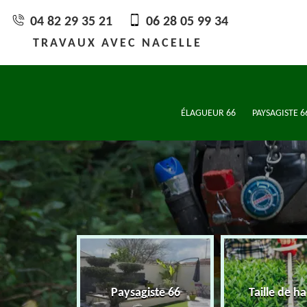
04 82 29 35 21
06 28 05 99 34
TRAVAUX AVEC NACELLE
ÉLAGUEUR 66
PAYSAGISTE 6
eur 66
Paysagiste 66
Taille de ha