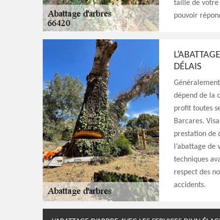
taille de votre
pouvoir répon
L’ABATTAG
DÉLAIS
Généralement 
dépend de la c
profit toutes 
Barcares. Visan
prestation de 
l’abattage de v
techniques ava
respect des no
accidents.