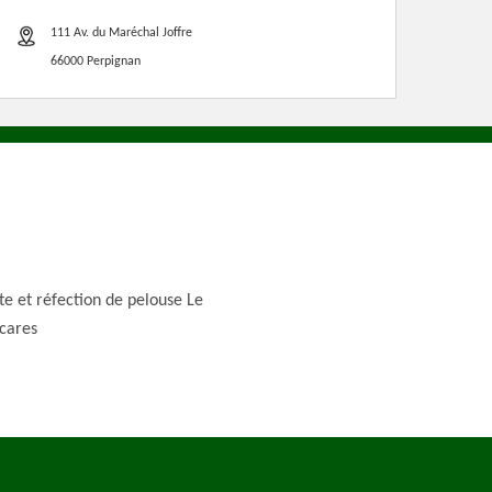
111 Av. du Maréchal Joffre
66000 Perpignan
te et réfection de pelouse Le
cares