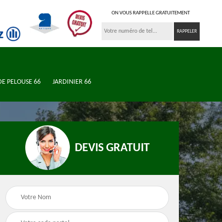
ON VOUS RAPPELLE GRATUITEMENT
DE PELOUSE 66
JARDINIER 66
DEVIS GRATUIT
ardinier 66
Élagueur 66
Paysa