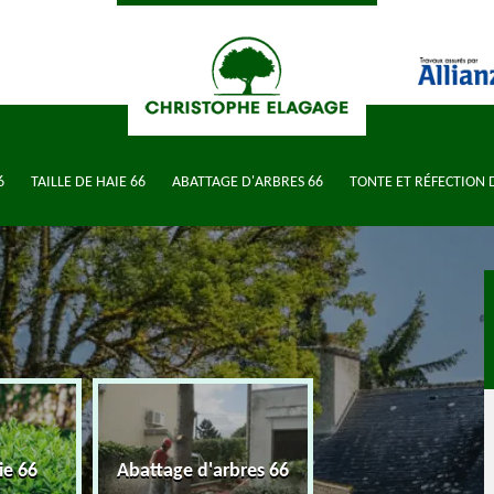
6
TAILLE DE HAIE 66
ABATTAGE D'ARBRES 66
TONTE ET RÉFECTION 
Tonte et réfection de
battage d'arbres 66
J
pelouse 66