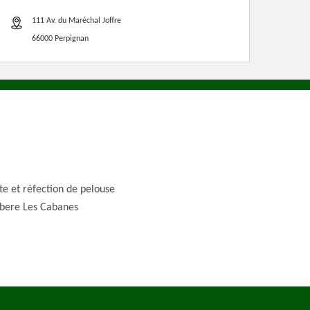
111 Av. du Maréchal Joffre
66000 Perpignan
te et réfection de pelouse
bere Les Cabanes