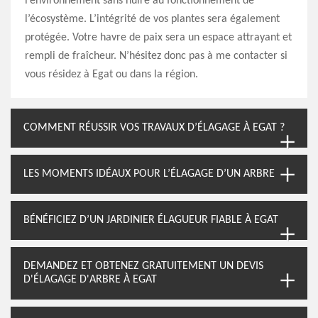
l’environnement sans nuire au fonctionnement de
l’écosystème. L’intégrité de vos plantes sera également
protégée. Votre havre de paix sera un espace attrayant et
rempli de fraîcheur. N’hésitez donc pas à me contacter si
vous résidez à Egat ou dans la région.
COMMENT RÉUSSIR VOS TRAVAUX D’ÉLAGAGE À EGAT ?
LES MOMENTS IDÉAUX POUR L’ÉLAGAGE D’UN ARBRE
BÉNÉFICIEZ D’UN JARDINIER ÉLAGUEUR FIABLE À EGAT
DEMANDEZ ET OBTENEZ GRATUITEMENT UN DEVIS
D'ÉLAGAGE D'ARBRE À EGAT