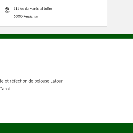
111 Av. du Maréchal Joffre
66000 Perpignan
te et réfection de pelouse Latour
Carol