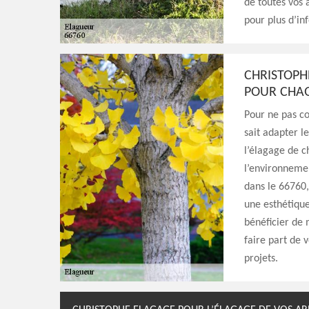
de toutes vos 
pour plus d’in
CHRISTOPH
POUR CHAQ
Pour ne pas co
sait adapter l
l’élagage de c
l’environnemen
dans le 66760,
une esthétique
bénéficier de 
faire part de 
projets.