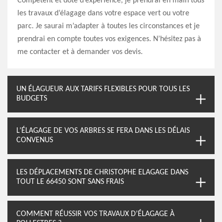
Compétent et doté d’expérience, je prendrai en main tous
les travaux d’élagage dans votre espace vert ou votre
parc. Je saurai m’adapter à toutes les circonstances et je
prendrai en compte toutes vos exigences. N’hésitez pas à
me contacter et à demander vos devis.
UN ÉLAGUEUR AUX TARIFS FLEXIBLES POUR TOUS LES
BUDGETS
L’ÉLAGAGE DE VOS ARBRES SE FERA DANS LES DÉLAIS
CONVENUS
LES DÉPLACEMENTS DE CHRISTOPHE ELAGAGE DANS
TOUT LE 66450 SONT SANS FRAIS
COMMENT RÉUSSIR VOS TRAVAUX D’ÉLAGAGE À