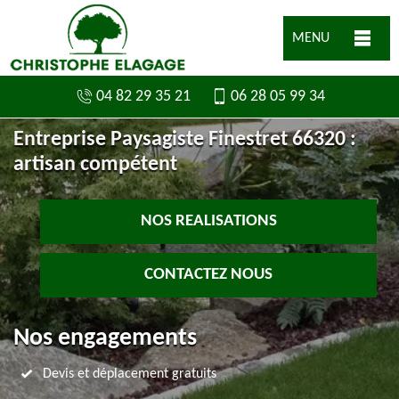
MENU
04 82 29 35 21
06 28 05 99 34
Entreprise Paysagiste Finestret 66320 :
artisan compétent
NOS REALISATIONS
CONTACTEZ NOUS
Nos engagements
Devis et déplacement gratuits