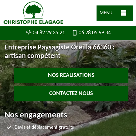
MENU
04 82 29 35 21
06 28 05 99 34
Entreprise Paysagiste Oreilla 66360 :
artisan compétent
NOS REALISATIONS
CONTACTEZ NOUS
Nos engagements
Devis et déplacement gratuits