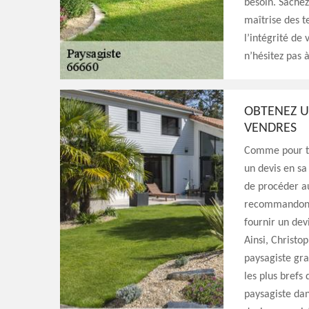
besoin. Sachez
maîtrise des te
l’intégrité de 
n’hésitez pas 
OBTENEZ U
VENDRES
Comme pour tou
un devis en sa
de procéder au
recommandons 
fournir un dev
Ainsi, Christo
paysagiste gra
les plus brefs 
paysagiste dan