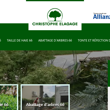
6
TAILLE DE HAIE 66
ABATTAGE D'ARBRES 66
TONTE ET RÉFECTION 
Tonte et réfectio
ie 66
Abattage d'arbres 66
pelouse 66