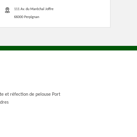
111 Av. du Maréchal Joffre
66000 Perpignan
te et réfection de pelouse Port
dres