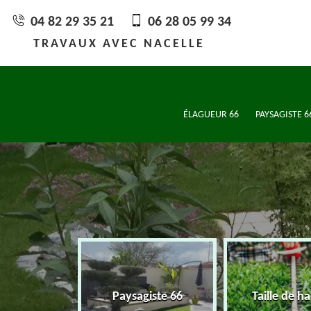
04 82 29 35 21
06 28 05 99 34
TRAVAUX AVEC NACELLE
ÉLAGUEUR 66
PAYSAGISTE 6
eur 66
Paysagiste 66
Taille de ha