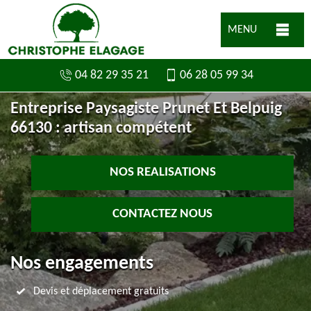
MENU
04 82 29 35 21
06 28 05 99 34
Entreprise Paysagiste Prunet Et Belpuig
66130 : artisan compétent
NOS REALISATIONS
CONTACTEZ NOUS
Nos engagements
Devis et déplacement gratuits