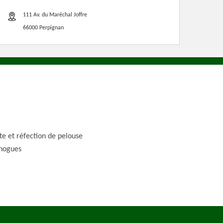
111 Av. du Maréchal Joffre
66000 Perpignan
te et réfection de pelouse
nogues