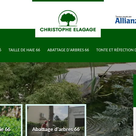
6
TAILLE DE HAIE 66
ABATTAGE D'ARBRES 66
TONTE ET RÉFECTION 
Tonte et réfectio
ie 66
Abattage d'arbres 66
pelouse 66