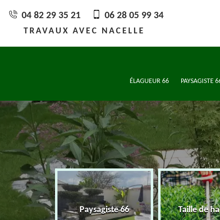
04 82 29 35 21
06 28 05 99 34
TRAVAUX AVEC NACELLE
ÉLAGUEUR 66
PAYSAGISTE 6
eur 66
Paysagiste 66
Taille de ha