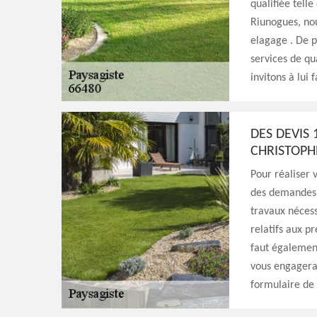
qualifiée tell
Riunogues, nou
elagage . De p
services de qu
invitons à lui f
DES DEVIS
CHRISTOPH
Pour réaliser v
des demandes d
travaux nécess
relatifs aux pr
faut également
vous engagera 
formulaire de 