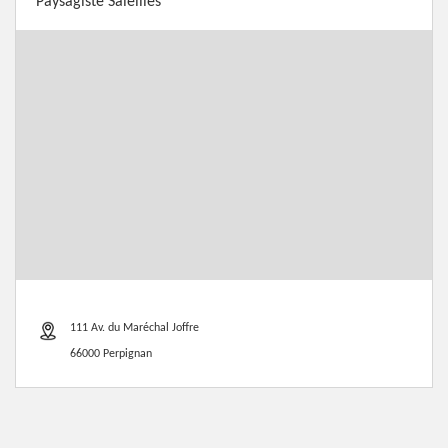
Paysagiste Saleilles
111 Av. du Maréchal Joffre
66000 Perpignan