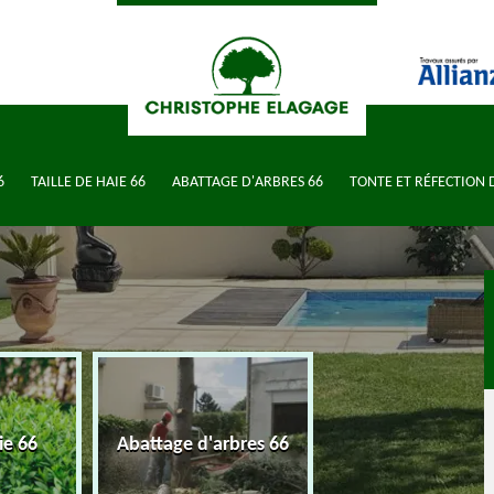
6
TAILLE DE HAIE 66
ABATTAGE D'ARBRES 66
TONTE ET RÉFECTION 
Tonte et réfectio
ie 66
Abattage d'arbres 66
pelouse 66