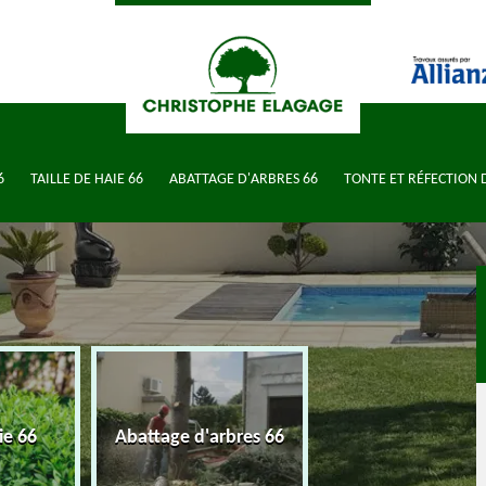
6
TAILLE DE HAIE 66
ABATTAGE D'ARBRES 66
TONTE ET RÉFECTION 
Tonte et réfectio
ie 66
Abattage d'arbres 66
pelouse 66