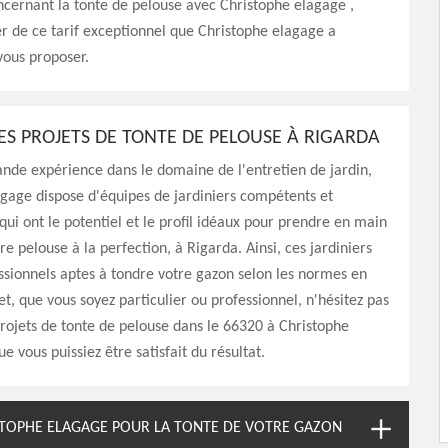
ncernant la tonte de pelouse avec Christophe elagage ,
ter de ce tarif exceptionnel que Christophe elagage a
 vous proposer.
DES PROJETS DE TONTE DE PELOUSE À RIGARDA
nde expérience dans le domaine de l'entretien de jardin,
gage dispose d'équipes de jardiniers compétents et
ui ont le potentiel et le profil idéaux pour prendre en main
re pelouse à la perfection, à Rigarda. Ainsi, ces jardiniers
ssionnels aptes à tondre votre gazon selon les normes en
et, que vous soyez particulier ou professionnel, n'hésitez pas
projets de tonte de pelouse dans le 66320 à Christophe
e vous puissiez être satisfait du résultat.
TOPHE ELAGAGE POUR LA TONTE DE VOTRE GAZON