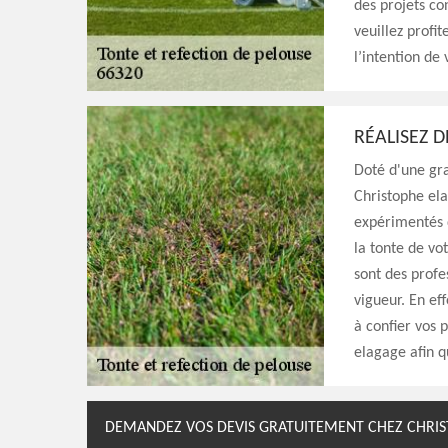
des projets co
veuillez profi
l’intention de
RÉALISEZ 
Doté d'une gra
Christophe ela
expérimentés q
la tonte de vot
sont des profe
vigueur. En eff
à confier vos 
elagage afin qu
DEMANDEZ VOS DEVIS GRATUITEMENT CHEZ CHRIS