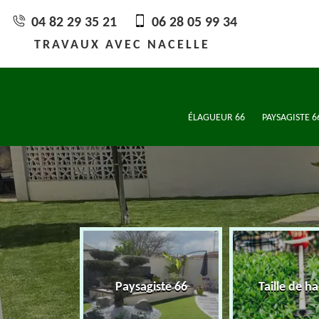
04 82 29 35 21
06 28 05 99 34
TRAVAUX AVEC NACELLE
ÉLAGUEUR 66
PAYSAGISTE 6
eur 66
Paysagiste 66
Taille de ha