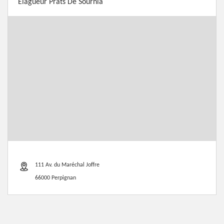
Elagueur Prats De Sournia
111 Av. du Maréchal Joffre
66000 Perpignan