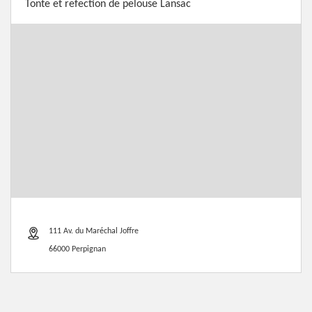
Tonte et refection de pelouse Lansac
111 Av. du Maréchal Joffre
66000 Perpignan