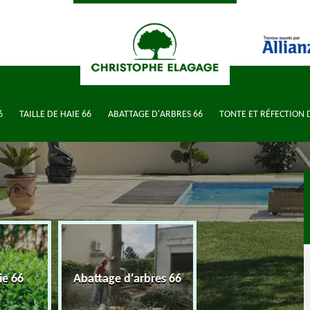
6
TAILLE DE HAIE 66
ABATTAGE D'ARBRES 66
TONTE ET RÉFECTION 
Tonte et réfectio
ie 66
Abattage d'arbres 66
pelouse 66