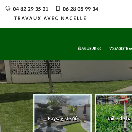
04 82 29 35 21
06 28 05 99 34
TRAVAUX AVEC NACELLE
ÉLAGUEUR 66
PAYSAGISTE 6
eur 66
Paysagiste 66
Taille de ha