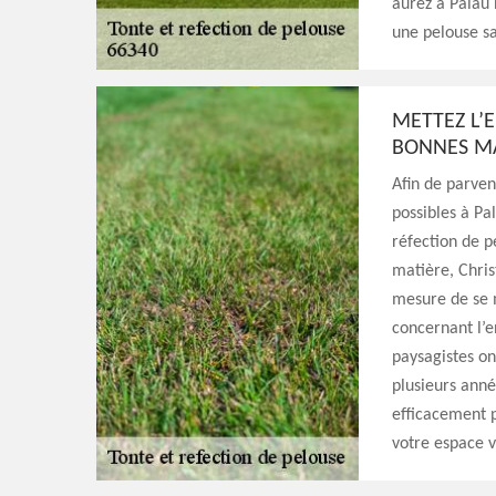
aurez à Palau
une pelouse sa
METTEZ L’
BONNES MA
Afin de parven
possibles à Pa
réfection de p
matière, Chris
mesure de se m
concernant l’e
paysagistes on
plusieurs anné
efficacement p
votre espace v